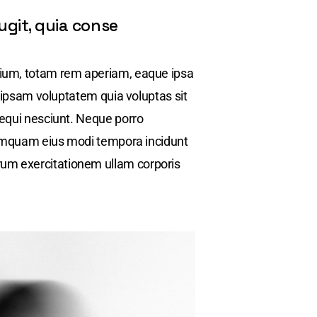
ugit, quia conse
tium, totam rem aperiam, eaque ipsa
m ipsam voluptatem quia voluptas sit
sequi nesciunt. Neque porro
 numquam eius modi tempora incidunt
rum exercitationem ullam corporis