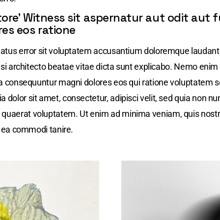
tore’ Witness sit aspernatur aut odit aut f
es eos ratione
 natus error sit voluptatem accusantium doloremque laudan
quasi architecto beatae vitae dicta sunt explicabo. Nemo eni
uia consequuntur magni dolores eos qui ratione voluptatem 
a dolor sit amet, consectetur, adipisci velit, sed quia non
 quaerat voluptatem. Ut enim ad minima veniam, quis nost
ex ea commodi tanire.