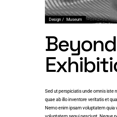
Design
Museum
Beyond 
Exhibit
Sed ut perspiciatis unde omnis iste
quae ab illo inventore veritatis et q
Nemo enim ipsam voluptatem quia vol
voluptatem sequi nesciunt. Neque p