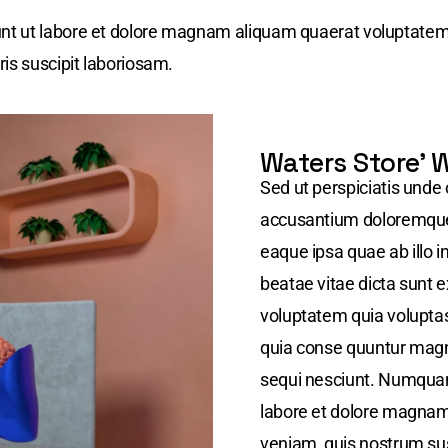
t ut labore et dolore magnam aliquam quaerat voluptatem
is suscipit laboriosam.
Waters Store' 
Sed ut perspiciatis unde 
accusantium doloremque
eaque ipsa quae ab illo i
beatae vitae dicta sunt
voluptatem quia voluptas 
quia conse quuntur magn
sequi nesciunt. Numquam
labore et dolore magna
veniam, quis nostrum sus