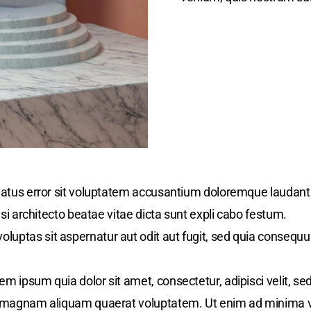
 natus error sit voluptatem accusantium doloremque laudan
asi architecto beatae vitae dicta sunt expli cabo festum.
uptas sit aspernatur aut odit aut fugit, sed quia consequu
em ipsum quia dolor sit amet, consectetur, adipisci velit,
re magnam aliquam quaerat voluptatem. Ut enim ad minima 