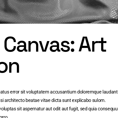
Canvas: Art
ion
 natus error sit voluptatem accusantium doloremque laudan
uasi architecto beatae vitae dicta sunt explicabo sulom.
uptas sit aspernatur aut odit aut fugit, sed quia consequu
orro.