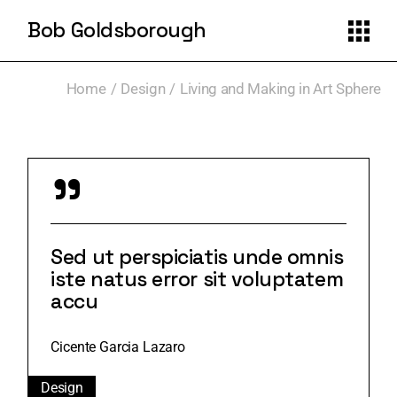
Bob Goldsborough
Home
Design
Living and Making in Art Sphere
"
Sed ut perspiciatis unde omnis
iste natus error sit voluptatem
accu
Cicente Garcia Lazaro
Design